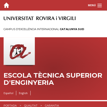
MENÚ
L'ESCOLA
ESTUDIS
CAMPUS D'EXCEL·LÈNCIA INTERNACIONAL
CATALUNYA SUD
HORARIS I CALENDARIS
INFORMACIÓ ACADÈMICA
QUALITAT
BÚSTIA
ESCOLA TÈCNICA SUPERIOR
D'ENGINYERIA
INTRANET
Español
English
PORTADA
QUALITAT
GARANTIA