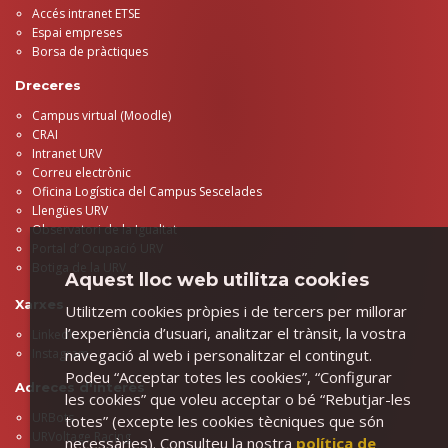
Accés intranet ETSE
Espai empreses
Borsa de pràctiques
Dreceres
Campus virtual (Moodle)
CRAI
Intranet URV
Correu electrònic
Oficina Logística del Campus Sescelades
Llengües URV
Observatori de la Igualtat
Portal d’ Ocupació URV
Botiga de la URV
Aquest lloc web utilitza cookies
Xarxes
Utilitzem cookies pròpies i de tercers per millorar
l’experiència d’usuari, analitzar el trànsit, la vostra
LinkedIn
Instagram
navegació al web i personalitzar el contingut.
Podeu “Acceptar totes les cookies”, “Configurar
Adreces d'interès
les cookies” que voleu acceptar o bé “Rebutjar-les
URBots
totes” (excepte les cookies tècniques que són
URVoltage Racing
necessàries). Consulteu la nostra
política de