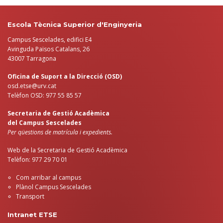
Escola Tècnica Superior d'Enginyeria
Campus Sescelades, edifici E4
Avinguda Països Catalans, 26
43007 Tarragona
Oficina de Suport a la Direcció (OSD)
osd.etse@urv.cat
Telèfon OSD: 977 55 85 57
Secretaria de Gestió Acadèmica
del Campus Sescelades
Per qüestions de matrícula i expedients.
Web de la Secretaria de Gestió Acadèmica
Telèfon: 977 29 70 01
Com arribar al campus
Plànol Campus Sescelades
Transport
Intranet ETSE