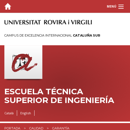
MENÚ
LA ESCUELA
ESTUDIOS
CAMPUS DE EXCELENCIA INTERNACIONAL
CATALUÑA SUR
HORARIOS Y CALENDARIOS
INFORMACIÓN ACADÉMICA
CALIDAD
BUZÓN
ESCUELA TÉCNICA
SUPERIOR DE INGENIERÍA
INTRANET
Català
English
PORTADA
CALIDAD
GARANTÍA