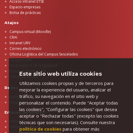
Acceso intranet ETSE
Espacio empresas
Bolsa de prácticas
Atajos
Campus virtual (Moodle)
CRAI
Intranet URV
Correo electrónico
Oficina Logística del Campus Sescelades
Llengües URV
Observatorio de la Igualdad
Portal de Empleo URV
Este sitio web utiliza cookies
Tienda de la URV
Utilizamos cookies propias y de terceros para
Redes
mejorar la experiencia del usuario, analizar el
tráfico, su navegación en el sitio web y
LinkedIn
Instagram
personalizar el contenido. Puede "Aceptar todas
las cookies", "Configurar las cookies" que desea
Enlaces de interés
aceptar o "Rechazar todas" (excepto las cookies
URBots
técnicas que son necesarias). Consulte nuestra
URVoltage Racing
política de cookies
para obtener más
Existim