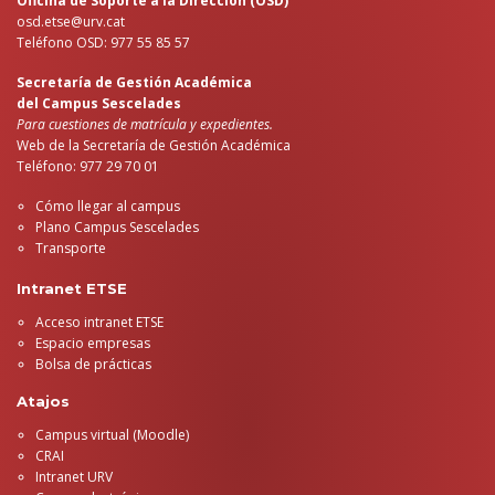
Oficina de Soporte a la Dirección (OSD)
osd.etse@urv.cat
Teléfono OSD: 977 55 85 57
Secretaría de Gestión Académica
del Campus Sescelades
Para cuestiones de matrícula y expedientes.
Web de la Secretaría de Gestión Académica
Teléfono: 977 29 70 01
Cómo llegar al campus
Plano Campus Sescelades
Transporte
Intranet ETSE
Acceso intranet ETSE
Espacio empresas
Bolsa de prácticas
Atajos
Campus virtual (Moodle)
CRAI
Intranet URV