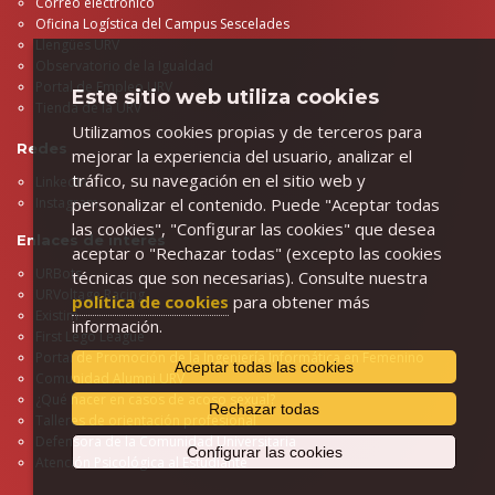
Correo electrónico
Oficina Logística del Campus Sescelades
Llengües URV
Observatorio de la Igualdad
Portal de Empleo URV
Este sitio web utiliza cookies
Tienda de la URV
Utilizamos cookies propias y de terceros para
Redes
mejorar la experiencia del usuario, analizar el
tráfico, su navegación en el sitio web y
LinkedIn
personalizar el contenido. Puede "Aceptar todas
Instagram
las cookies", "Configurar las cookies" que desea
Enlaces de interés
aceptar o "Rechazar todas" (excepto las cookies
URBots
técnicas que son necesarias). Consulte nuestra
URVoltage Racing
política de cookies
para obtener más
Existim
información.
First Lego League
Portal de Promoción de la Ingeniería Informática en Femenino
Aceptar todas las cookies
Comunidad Alumni URV
¿Qué hacer en casos de acoso sexual?
Rechazar todas
Talleres de orientación profesional
Defensora de la Comunidad Universitaria
Configurar las cookies
Atención Psicológica al Estudiante