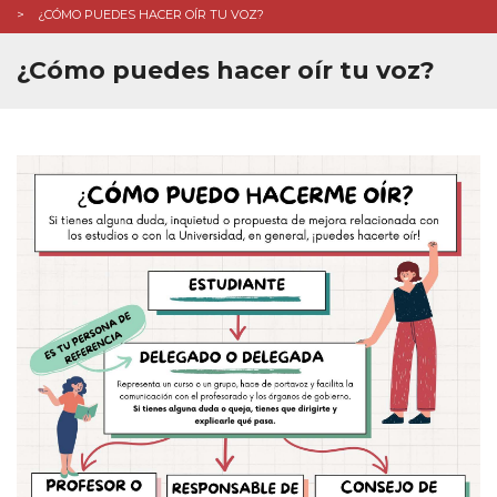
¿CÓMO PUEDES HACER OÍR TU VOZ?
Repetición de asignaturas entre cuatrimestres
Reglamento y normativa
¿Cómo puedes hacer oír tu voz?
Trámites administrativos
CALIDAD
BUZÓN
INTRANET