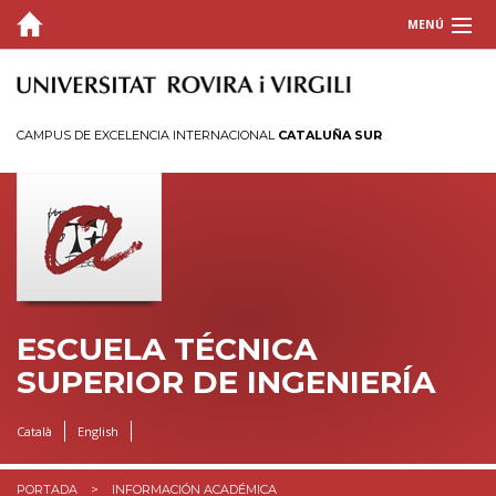
MENÚ
LA ESCUELA
ESTUDIOS
CAMPUS DE EXCELENCIA INTERNACIONAL
CATALUÑA SUR
HORARIOS Y CALENDARIOS
INFORMACIÓN ACADÉMICA
Guía docente
Alumnos de nuevo acceso
ESCUELA TÉCNICA
¿Cómo puedes hacer oír tu voz?
SUPERIOR DE INGENIERÍA
Tutorías
Movilidad
Català
English
Prácticas externas
Trabajo Final de Grado / Máster
PORTADA
INFORMACIÓN ACADÉMICA