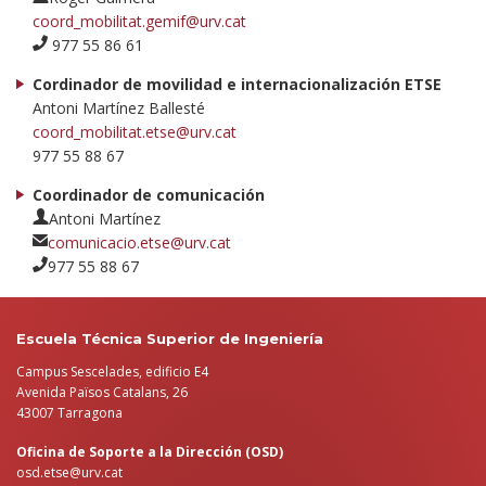
coord_mobilitat.gemif@urv.cat
977 55 86 61
Cordinador de movilidad e internacionalización ETSE
Antoni Martínez Ballesté
coord_mobilitat.etse@urv.cat
977 55 88 67
Coordinador de comunicación
Antoni Martínez
comunicacio.etse@urv.cat
977 55 88 67
Escuela Técnica Superior de Ingeniería
Campus Sescelades, edificio E4
Avenida Països Catalans, 26
43007 Tarragona
Oficina de Soporte a la Dirección (OSD)
osd.etse@urv.cat