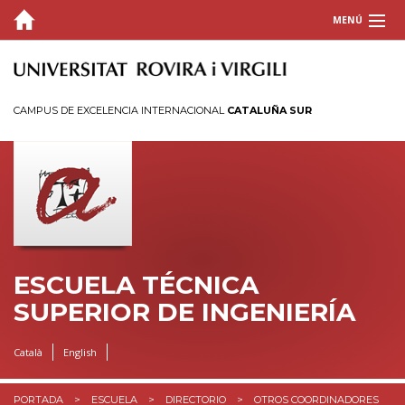
MENÚ
LA ESCUELA
Bienvenida
CAMPUS DE EXCELENCIA INTERNACIONAL
CATALUÑA SUR
Historia
Organización
Directorio
Asociaciones
Divulgación
Reserva de espacios
ESCUELA TÉCNICA
SUPERIOR DE INGENIERÍA
Imagen corporativa
Planes de acogida para el PDI y PTGAS
Català
English
ESTUDIOS
PORTADA
ESCUELA
DIRECTORIO
OTROS COORDINADORES