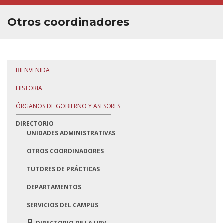
HORARIOS Y CALENDARIOS
Otros coordinadores
INFORMACIÓN ACADÉMICA
CALIDAD
BIENVENIDA
BUZÓN
HISTORIA
INTRANET
ÓRGANOS DE GOBIERNO Y ASESORES
DIRECTORIO
UNIDADES ADMINISTRATIVAS
OTROS COORDINADORES
TUTORES DE PRÁCTICAS
DEPARTAMENTOS
SERVICIOS DEL CAMPUS
DIRECTORIO DE LA URV