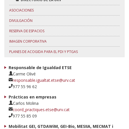
ASOCIACIONES
DIVULGACIÓN
RESERVA DE ESPACIOS
IMAGEN CORPORATIVA
PLANES DE ACOGIDA PARA EL PDI Y PTGAS
Responsable de Igualdad ETSE
Carme Olivé
responsable.igualtat.etse@urv.cat
977 55 96 62
Prácticas en empresas
Carlos Molina
coord_practiques.etse@urv.cat
977 55 85 09
Mobilitat GEI, GTDAWiM, GEI-Bio, MESIIA, MECMAT i