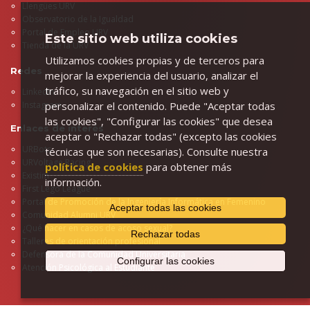
Llengües URV
Observatorio de la Igualdad
Portal de Empleo URV
Este sitio web utiliza cookies
Tienda de la URV
Utilizamos cookies propias y de terceros para
Redes
mejorar la experiencia del usuario, analizar el
tráfico, su navegación en el sitio web y
LinkedIn
personalizar el contenido. Puede "Aceptar todas
Instagram
las cookies", "Configurar las cookies" que desea
Enlaces de interés
aceptar o "Rechazar todas" (excepto las cookies
URBots
técnicas que son necesarias). Consulte nuestra
URVoltage Racing
política de cookies
para obtener más
Existim
información.
First Lego League
Portal de Promoción de la Ingeniería Informática en Femenino
Aceptar todas las cookies
Comunidad Alumni URV
¿Qué hacer en casos de acoso sexual?
Rechazar todas
Talleres de orientación profesional
Defensora de la Comunidad Universitaria
Configurar las cookies
Atención Psicológica al Estudiante