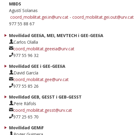
MBDS
Agustí Solanas
coord_mobilitat.gei.in@urv.cat
-
coord_mobilitat.gei.out@urv.cat
977 55 88 67
Movilidad GEEIiA, MEI, MEVTECH i GEE-GEEIiA
Carlos Olalla
coord_mobilitat.geeeia@urv.cat
977 55 96 32
Movilidad GEE i GEE-GEEIiA
David García
coord_mobilitat.gee@urv.cat
977 55 85 26
Movilidad GEB, GESST i GEB-GESST
Pere Ràfols
coord_mobilitat.gesst@urv.cat
977 25 65 70
Movilidad GEMiF
Roger Guimera