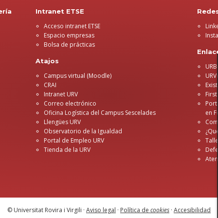
ería
Intranet ETSE
Rede
Acceso intranet ETSE
Link
Espacio empresas
Inst
Bolsa de prácticas
Enlac
Atajos
URB
Campus virtual (Moodle)
URVo
CRAI
Exis
Intranet URV
Firs
Correo electrónico
Port
Oficina Logística del Campus Sescelades
en 
Llengües URV
Com
Observatorio de la Igualdad
¿Qué
Portal de Empleo URV
Tall
Tienda de la URV
Defe
Aten
© Universitat Rovira i Virgili ·
Aviso legal
·
Política de
cookies
·
Accesibilidad