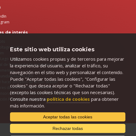
s
edIn
agram
es de interés
ots
ltage Racing
Este sitio web utiliza cookies
tim
Utilizamos cookies propias y de terceros para mejorar
t Lego League
al de Promoción de la Ingeniería Informática
la experiencia del usuario, analizar el tráfico, su
Femenino
navegación en el sitio web y personalizar el contenido.
unidad Alumni URV
Puede "Aceptar todas las cookies", "Configurar las
 hacer en casos de acoso sexual?
cookies" que desea aceptar o "Rechazar todas"
eres de orientación profesional
(excepto las cookies técnicas que son necesarias).
nsora de la Comunidad Universitaria
Consulte nuestra
política de cookies
para obtener
ción Psicológica al Estudiante
más información.
Aceptar todas las cookies
Rechazar todas