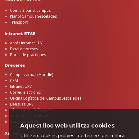
Com arribar al campus
Plànol Campus Sescelades
Transport
Intranet ETSE
Accés intranet ETSE
Espai empreses
Borsa de pràctiques
Dreceres
Campus virtual (Moodle)
CRAI
Intranet URV
Correu electrònic
Oficina Logística del Campus Sescelades
Llengües URV
Observatori de la Igualtat
Portal d’ Ocupació URV
Botiga de la URV
Aquest lloc web utilitza cookies
Xarxes
Utilitzem cookies pròpies i de tercers per millorar