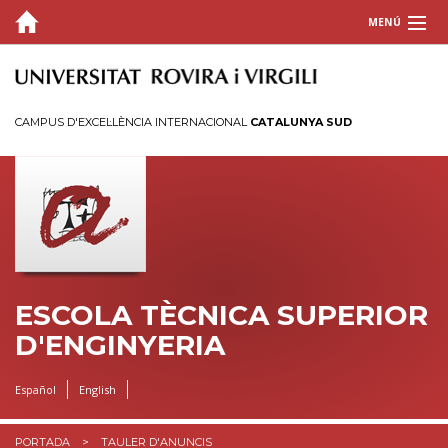
MENÚ
L'ESCOLA
ESTUDIS
CAMPUS D'EXCEL·LÈNCIA INTERNACIONAL
CATALUNYA SUD
HORARIS I CALENDARIS
INFORMACIÓ ACADÈMICA
QUALITAT
BÚSTIA
ESCOLA TÈCNICA SUPERIOR
D'ENGINYERIA
INTRANET
Español
English
PORTADA
TAULER D'ANUNCIS