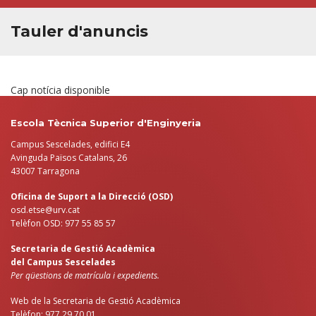
Tauler d'anuncis
Cap notícia disponible
Escola Tècnica Superior d'Enginyeria
Campus Sescelades, edifici E4
Avinguda Països Catalans, 26
43007 Tarragona
Oficina de Suport a la Direcció (OSD)
osd.etse@urv.cat
Telèfon OSD: 977 55 85 57
Secretaria de Gestió Acadèmica
del Campus Sescelades
Per qüestions de matrícula i expedients.
Web de la Secretaria de Gestió Acadèmica
Telèfon: 977 29 70 01